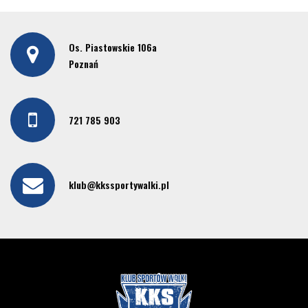
Os. Piastowskie 106a
Poznań
721 785 903
klub@kkssportywalki.pl