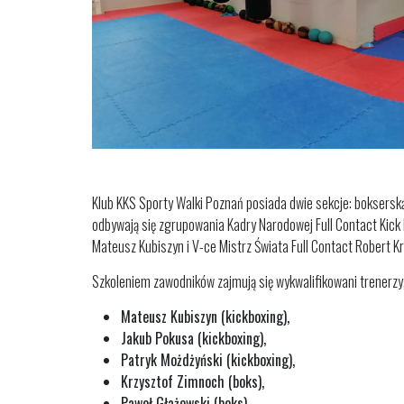
Klub KKS Sporty Walki Poznań posiada dwie sekcje: boksersk
odbywają się zgrupowania Kadry Narodowej Full Contact Kick 
Mateusz Kubiszyn i V-ce Mistrz Świata Full Contact Robert K
Szkoleniem zawodników zajmują się wykwalifikowani trenerzy,
Mateusz Kubiszyn (kickboxing),
Jakub Pokusa (kickboxing),
Patryk Możdżyński (kickboxing),
Krzysztof Zimnoch (boks),
Paweł Głażewski (boks),