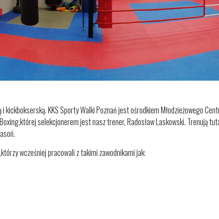
ą i kickbokserską. KKS Sporty Walki Poznań jest ośrodkiem Młodzieżowego Cen
Boxing,której selekcjonerem jest nasz trener, Radosław Laskowski. Trenują tuta
rasoń.
którzy wcześniej pracowali z takimi zawodnikami jak: