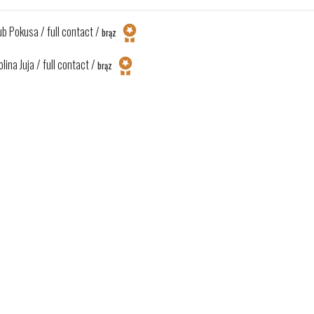
ub Pokusa / full contact /
brąz
lina Juja / full contact /
brąz