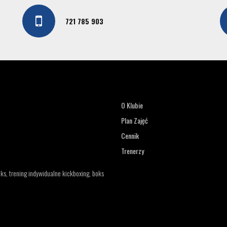
721 785 903
O Klubie
Plan Zajęć
Cennik
Trenerzy
ks, trening indywidualne kickboxing, boks